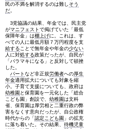
民の不満を解消するのは難し
そう
だ
。
3党協議の結果、年金では、民主党
が
マニフェスト
で掲げていた「最低
保障年金」は
棚上げ
に。これは、す
べての人に最低月額７万円程度を支
給する
ことで無年金や年金の
少ない
人に対
処する
政策だったが、自民が
「バラマキになる」と反対して頓挫
した。
パート
など非正規
労働者
への
厚生
年金
適用拡大についても対象を縮
小。子育て支援についても、政府は
幼稚園
と保育園を一元化した「総合
こども園」創設で、
幼稚園
は文科
省、保育園は厚労相と二重行政の弊
害をなくす意向だったが、自公政権
時代からの「
認定こども園
」の拡充
に落ち着いた。その結果、
待機児童