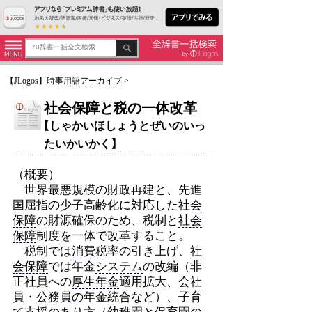
【
JLogos
】
時事用語アーカイブ
>
社会保障と税の一体改革
【しゃかいほしょうとぜいのいっ
たいかいかく】
（概要）
世界最悪規模の財政再建と、先進
国屈指の少子高齢化に対応した
社会
保障
の財源確保のため、税制と
社会
保障
制度を一体で改革すること。
税制では
消費税
率の引き上げ、
社
会保障
では年金
システム
の改編（非
正社員への
厚生年金
適用拡大、会社
員・
公務員
の年金統合など）、子育