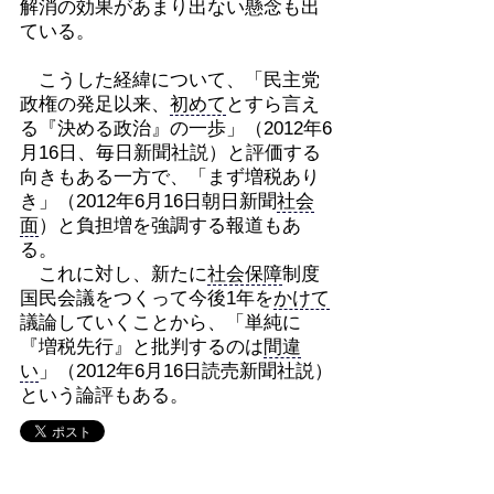
解消の効果があまり出ない懸念も出
ている。
こうした経緯について、「民主党
政権の発足以来、
初めて
とすら言え
る『決める政治』の一歩」（2012年6
月16日、毎日新聞社説）と評価する
向きもある一方で、「まず増税あり
き」（2012年6月16日朝日新聞
社会
面
）と負担増を強調する報道もあ
る。
これに対し、新たに
社会保障
制度
国民会議をつくって今後1年を
かけて
議論していくことから、「単純に
『増税先行』と批判するのは
間違
い
」（2012年6月16日読売新聞社説）
という論評もある。