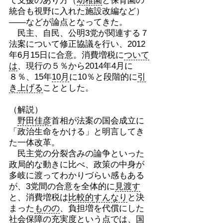
て支援のあり方（
幼稚園
と保育園の
統合も視野に入れた施設改編など）
――などが論点となってきた。
民主、自民、公明3党が関連する７
法案について修正協議を行い、2012
年6月15日に合意。消費増税に
ついて
は
、現行の５％から2014年4月に
８％、15年
10月
に10％と段階的に
引
き上げる
こととした。
（解説）
野田佳彦
首相が法案の国会成立に
「政治生命をかける」と明言してき
た一体改革。
民主党の分裂含みの論争といった
政局的な動きに比べ、政策の中身が
多岐に渡ってわかりづらい感もある
が、3党間の合意を全体的に
見渡す
と、消費増税は
比較的
すんなり
と決
まった
ものの
、負担増を代償にした
社会保障
の充実度という点では、国