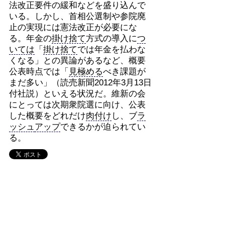
法改正要件の緩和などを盛り込んで
いる。しかし、首相公選制や参院廃
止の実現には憲法改正が必要にな
る。年金の
掛け捨て
方式の導入に
つ
いては
「
掛け捨て
では年金を払わな
くなる」との異論があるなど、概要
公表時点では「
見極める
べき課題が
まだ多い」（読売新聞2012年3月13日
付社説）といえる状況だ。維新の会
にとっては次期衆院選に向け、公表
した概要をどれだけ
肉付け
し、ブ
ラ
ッシュ
アップ
できるかが迫られてい
る。