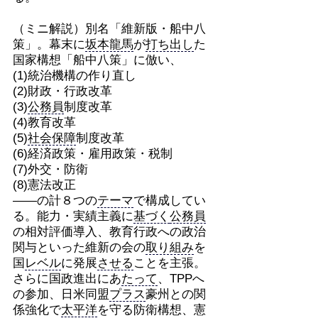
（ミニ解説）別名「維新版・船中八
策」。幕末に
坂本龍馬
が
打ち出し
た
国家構想「船中八策」に倣い、
(1)統治機構の作り直し
(2)財政・行政改革
(3)
公務員
制度改革
(4)教育改革
(5)
社会保障
制度改革
(6)経済政策・雇用政策・税制
(7)外交・防衛
(8)憲法改正
――の計８つの
テーマ
で構成してい
る。能力・実績主義に
基づく
公務員
の相対評価導入、教育行政への政治
関与といった維新の会の
取り組み
を
国
レベル
に発展
させる
ことを主張。
さらに国政進出にあ
たって
、TPPへ
の参加、日米同盟
プラス
豪州との関
係強化で
太平洋
を守る防衛構想、憲