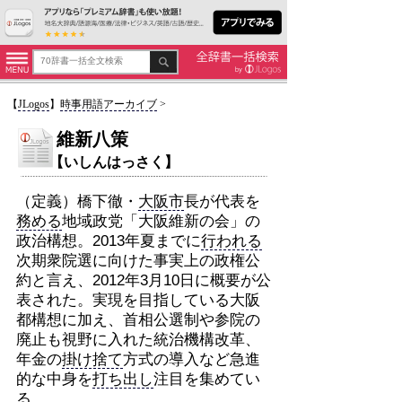
【
JLogos
】
時事用語アーカイブ
>
維新八策
【いしんはっさく】
（定義）橋下徹・
大阪市
長が代表を
務める
地域政党「大阪維新の会」の
政治構想。2013年夏までに
行われる
次期衆院選に向けた事実上の政権公
約と言え、2012年3月10日に概要が公
表された。実現を目指している大阪
都構想に加え、首相公選制や参院の
廃止も視野に入れた統治機構改革、
年金の
掛け捨て
方式の導入など急進
的な中身を
打ち出し
注目を集めてい
る。