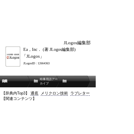
JLogos編集部
Ea，Inc． (著:JLogos編集部)
「JLogos」
JLogosID : 12664363
時事用語アー
カイブ
【辞典内Top3】
通底
メリクロン技術
ラブレター
【関連コンテンツ】