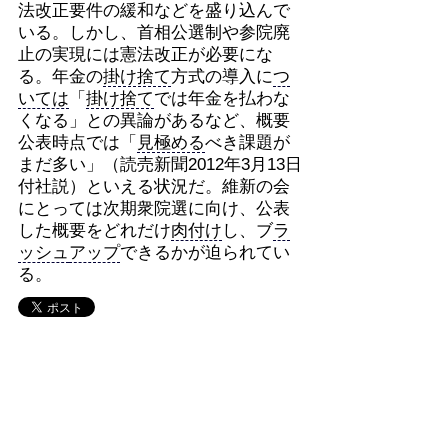
法改正要件の緩和などを盛り込んで
いる。しかし、首相公選制や参院廃
止の実現には憲法改正が必要にな
る。年金の
掛け捨て
方式の導入に
つ
いては
「
掛け捨て
では年金を払わな
くなる」との異論があるなど、概要
公表時点では「
見極める
べき課題が
まだ多い」（読売新聞2012年3月13日
付社説）といえる状況だ。維新の会
にとっては次期衆院選に向け、公表
した概要をどれだけ
肉付け
し、ブ
ラ
ッシュ
アップ
できるかが迫られてい
る。