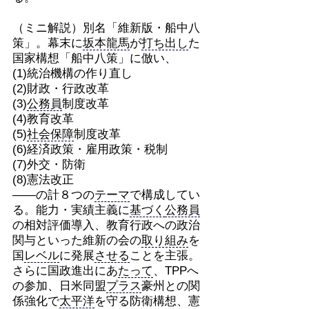
（ミニ解説）別名「維新版・船中八
策」。幕末に
坂本龍馬
が
打ち出し
た
国家構想「船中八策」に倣い、
(1)統治機構の作り直し
(2)財政・行政改革
(3)
公務員
制度改革
(4)教育改革
(5)
社会保障
制度改革
(6)経済政策・雇用政策・税制
(7)外交・防衛
(8)憲法改正
――の計８つの
テーマ
で構成してい
る。能力・実績主義に
基づく
公務員
の相対評価導入、教育行政への政治
関与といった維新の会の
取り組み
を
国
レベル
に発展
させる
ことを主張。
さらに国政進出にあ
たって
、TPPへ
の参加、日米同盟
プラス
豪州との関
係強化で
太平洋
を守る防衛構想、憲