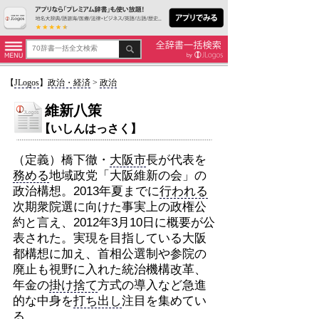
【
JLogos
】
政治・経済
>
政治
維新八策
【いしんはっさく】
（定義）橋下徹・
大阪市
長が代表を
務める
地域政党「大阪維新の会」の
政治構想。2013年夏までに
行われる
次期衆院選に向けた事実上の政権公
約と言え、2012年3月10日に概要が公
表された。実現を目指している大阪
都構想に加え、首相公選制や参院の
廃止も視野に入れた統治機構改革、
年金の
掛け捨て
方式の導入など急進
的な中身を
打ち出し
注目を集めてい
る。