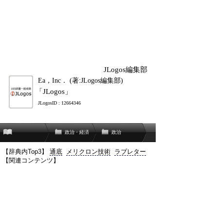
JLogos編集部
Ea，Inc． (著:JLogos編集部)
「JLogos」
JLogosID : 12664346
政治・経済
政治
【辞典内Top3】
通底
メリクロン技術
ラブレター
【関連コンテンツ】