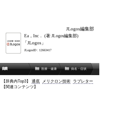
JLogos編集部
Ea，Inc． (著:JLogos編集部)
「JLogos」
JLogosID : 12663417
医療・健康
病名・症状
【辞典内Top3】
通底
メリクロン技術
ラブレター
【関連コンテンツ】