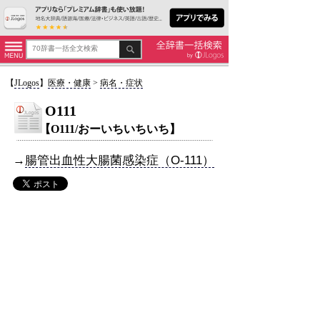
【
JLogos
】
医療・健康
>
病名・症状
O111
【O111/おーいちいちいち】
→
腸管出血性大腸菌感染症（O-111）