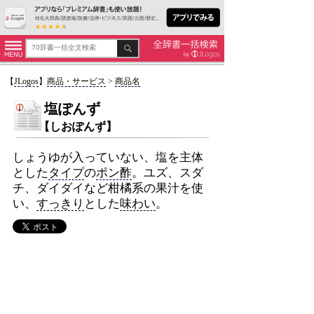
【
JLogos
】
商品・サービス
>
商品名
塩ぽんず
【しおぽんず】
しょうゆが入っていない、塩を主体
とした
タイプ
の
ポン酢
。ユズ、スダ
チ、ダイダイなど柑橘系の果汁を使
い、
すっきり
とした
味わい
。