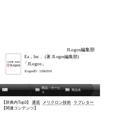
JLogos編集部
Ea，Inc． (著:JLogos編集部)
「JLogos」
JLogosID : 12662016
商品・サービ
商品名
ス
【辞典内Top3】
通底
メリクロン技術
ラブレター
【関連コンテンツ】