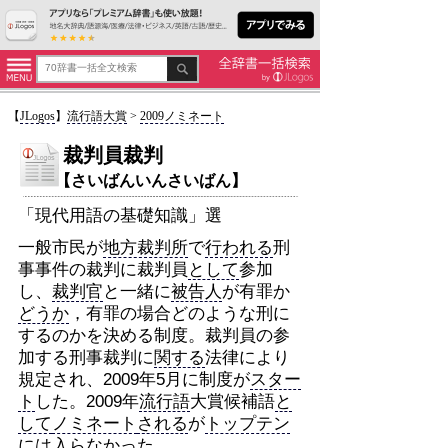
【
JLogos
】
流行語大賞
>
2009ノミネート
裁判員裁判
【さいばんいんさいばん】
「現代用語の基礎知識」選
一般市民が
地方裁判所
で
行われる
刑
事事件の裁判に裁判員
として
参加
し、
裁判官
と一緒に
被告人
が有罪か
どうか
，有罪の場合どのような刑に
するのかを決める制度。裁判員の参
加する刑事裁判に
関する
法律により
規定され、2009年5月に制度が
スター
ト
した。2009年
流行語
大賞候補語
と
して
ノミネート
される
が
トップテン
には入らなかった。