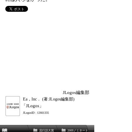
JLogos編集部
Ea，Inc． (著:JLogos編集部)
「JLogos」
JLogosID : 12661335
流行語大賞
2009ノミネート