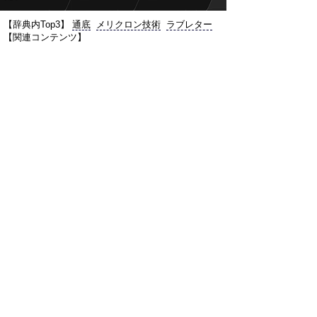
【辞典内Top3】
通底
メリクロン技術
ラブレター
【関連コンテンツ】