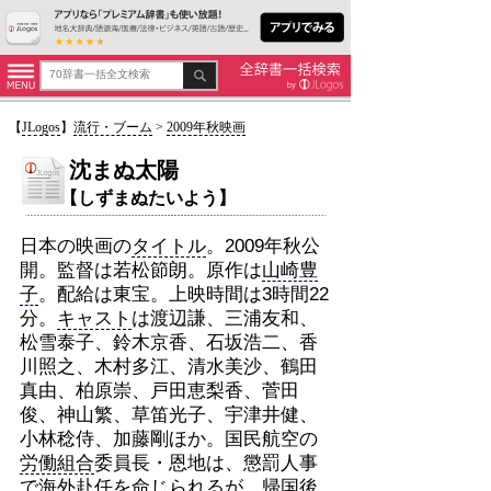
【
JLogos
】
流行・ブーム
>
2009年秋映画
沈まぬ太陽
【しずまぬたいよう】
日本の映画の
タイトル
。2009年秋公
開。監督は若松節朗。原作は
山崎豊
子
。配給は東宝。上映時間は3時間22
分。
キャスト
は渡辺謙、三浦友和、
松雪泰子、鈴木京香、石坂浩二、香
川照之、木村多江、清水美沙、鶴田
真由、柏原崇、戸田恵梨香、菅田
俊、神山繁、草笛光子、宇津井健、
小林稔侍、加藤剛ほか。国民航空の
労働組合
委員長・恩地は、懲罰人事
で海外赴任を命じ
られる
が、帰国後