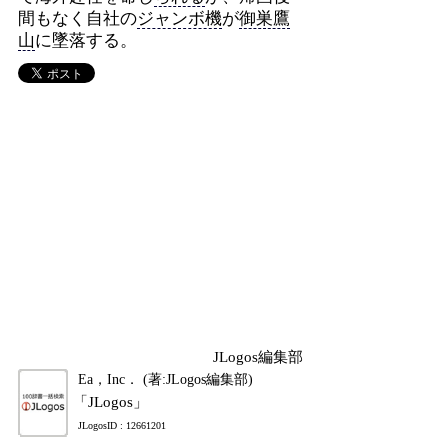
間もなく自社の
ジャンボ機
が
御巣鷹
山
に墜落する。
JLogos編集部
Ea，Inc． (著:JLogos編集部)
「JLogos」
JLogosID : 12661201