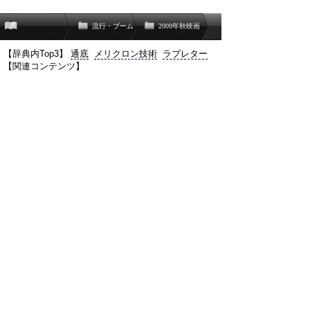
流行・ブーム
2009年秋映画
【辞典内Top3】
通底
メリクロン技術
ラブレター
【関連コンテンツ】