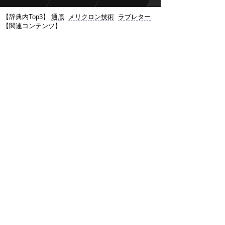
【辞典内Top3】
通底
メリクロン技術
ラブレター
【関連コンテンツ】