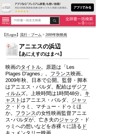
【
JLogos
】
流行・ブーム
>
2009年秋映画
アニエスの浜辺
【あにえすのはまべ】
映画の
タイトル
。原題は「Les
Plages D'agnes」。
フランス
映画。
2009年秋、日本で公開。監督・脚本
はアニエス・バルダ。配給はザジ
フ
ィルム
ズ。上映時間は1時間48分。
キ
ャスト
はアニエス・バルダ、
ジャッ
ク
・ドゥミ、マチュー・ドゥミほ
か。
フランス
の女性映画監督アニエ
ス･バルダが、亡き夫の
ジャック
・ド
ゥミへの想いなどを赤裸々に語る
ド
キュメンタリー
映画。