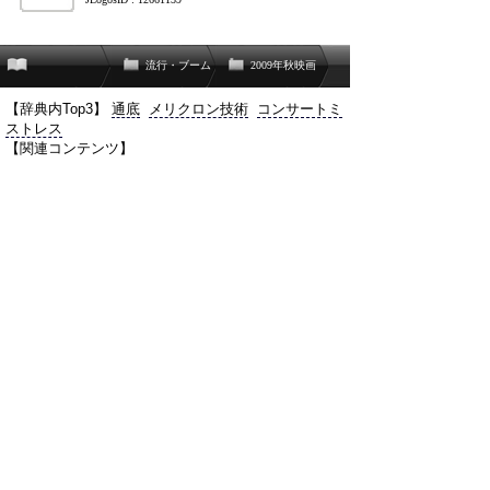
流行・ブーム
2009年秋映画
【辞典内Top3】
通底
メリクロン技術
コンサートミ
ストレス
【関連コンテンツ】