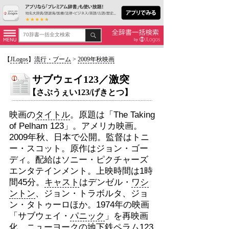
【
JLogos
】
流行・ブーム
>
2009年秋映画
サブウェイ123／激突
【さぶうぇい123/げきとつ】
映画の
タイトル
。原題は「The Taking
of Pelham 123」。アメリカ映画。
2009年秋、日本で公開。監督はトニ
ー・スコット。原作はジョン・ゴー
ディ。配給はソニー・ピクチャーズ
エンタテインメント。上映時間は1時
間45分。
キャスト
はデンゼル・
ワシ
ントン
、ジョン・トラボルタ、ジョ
ン・タトゥーロほか。1974年の映画
「サブウェイ・
パニック
」を再映画
化。
ニューヨーク
の
地下鉄
ペラム123