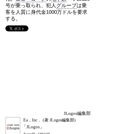
号が乗っ取られ、犯人
グループ
は乗
客を人質に身代金1000万ドルを要求
する。
JLogos編集部
Ea，Inc． (著:JLogos編集部)
「JLogos」
JLogosID : 12661159