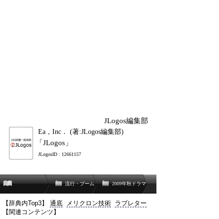
JLogos編集部
Ea，Inc． (著:JLogos編集部)
「JLogos」
JLogosID : 12661157
流行・ブーム
2009年秋ドラマ
【辞典内Top3】
通底
メリクロン技術
ラブレター
【関連コンテンツ】