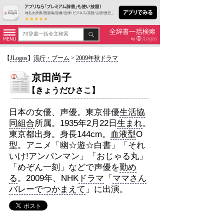
【
JLogos
】
流行・ブーム
>
2009年秋ドラマ
京田尚子
【きょうだひさこ】
日本の女優、声優。東京俳優
生活協
同組合
所属。1935年2月22日
生まれ
。
東京都出身。身長144cm。
血液型
O
型。アニメ「幽☆遊☆白書」「それ
いけ!アンパンマン」「おじゃる丸」
「めぞん一刻」などで声優を
勤め
る
。2009年、NHK
ドラマ
「
ママさん
バレーでつかまえて
」に出演。