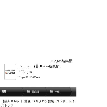
JLogos編集部
Ea，Inc． (著:JLogos編集部)
「JLogos」
JLogosID : 12660449
登録語
一般
【辞典内Top3】
通底
メリクロン技術
コンサートミ
ストレス