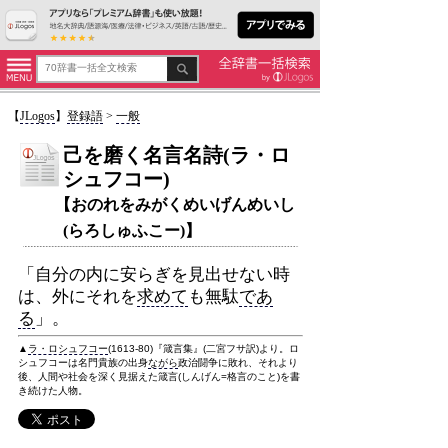
【
JLogos
】
登録語
>
一般
己を磨く名言名詩(ラ・ロ
シュフコー)
【おのれをみがくめいげんめいし
(らろしゅふこー)】
「自分の内に安らぎを見出せない時
は、外にそれを
求めて
も無駄
であ
る
」。
▲
ラ・ロシュフコー
(1613-80)『箴言集』(二宮フサ訳)より。ロ
シュフコーは名門貴族の出身
ながら
政治闘争に敗れ、それより
後、人間や社会を深く見据えた箴言(しんげん=格言のこと)を書
き続けた人物。