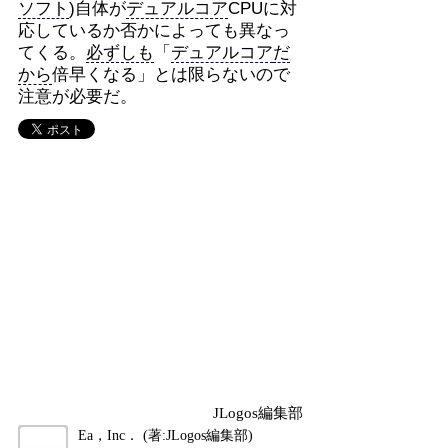
ソフト
)自体が
デュアルコア
CPUに対
応しているか否かによっても異なっ
てくる。
必ずしも
「
デュアルコア
だ
から
倍早くなる」とは限らないので
注意が必要だ。
JLogos編集部
Ea，Inc． (著:JLogos編集部)