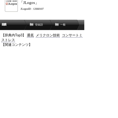
「JLogos」
JLogosID : 12660107
登録語
一般
【辞典内Top3】
通底
メリクロン技術
コンサートミ
ストレス
【関連コンテンツ】