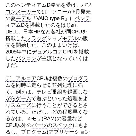
この
ペンティアムD
発売を受け、
パソ
コン
メーカー
では、ソニーが6月発売
の夏
モデル
「VAIO type R」に
ペンテ
ィアムD
を搭載したのをはじめ、
DELL、日本HPなど各社が同CPUを
搭載した
フラッグ
シップ
モデル
の販
売を開始した。このままいけば、
2005年中に
デュアルコア
CPUを搭載
した
パソコン
が主流となっていくは
ずだ。
デュアルコア
CPUは複数の
プログラ
ム
を同時に走らせる並列処理に強
く、
例えば
、
テレビ
番組を録画し
な
がら
ゲーム
で遊ぶといった処理をよ
り
スムーズ
に行うことができるとさ
れている。ただし、どの程度早くな
るかは、メモリ(RAM)の容量など
CPU以外の
パーツ
の
スペック
にもよ
るし、
プログラム
(
アプリケーション