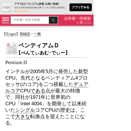
【
JLogos
】
登録語
>
一般
ペンティアムＤ
【ぺんてぃあむ･でぃー】
Pentium D
インテルが2005年5月に発売した新型
CPU。先代となるペンティアム4プロ
セッサ(のコア)を二つ搭載した
デュア
ルコア
CPU
である
点が最大の特徴
で、同社が1971年に世界初の
CPU「Intel 4004」を開発して以来続
いた
シングル
コアCPUの歴史は、こ
こで
大きな
転換点を迎えたことにな
る。