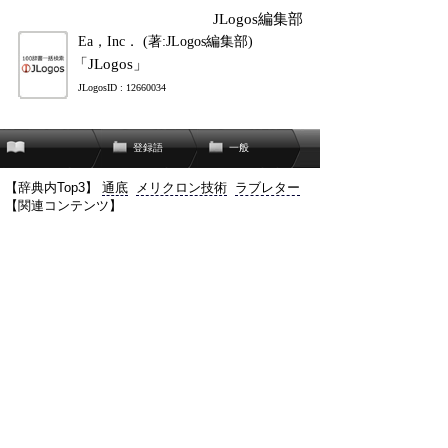
JLogos編集部
Ea，Inc． (著:JLogos編集部)
「JLogos」
JLogosID : 12660034
登録語
一般
【辞典内Top3】
通底
メリクロン技術
ラブレター
【関連コンテンツ】