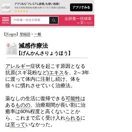
【
JLogos
】
登録語
>
一般
減感作療法
【げんかんさりょうほう】
アレルギー
症状を起こす原因となる
抗原(スギ花粉など)
エキス
を、2～3年
に渡って体内に注射し続け、体を
徐々に慣れさせていく治療法。
薬なしの生活に復帰できる
可能性
は
ある
ものの
、治療期間が長い割に治
癒率は60%程度と高くないことか
ら、これまで広く受け入れ
られる
に
は
至って
いなかった。