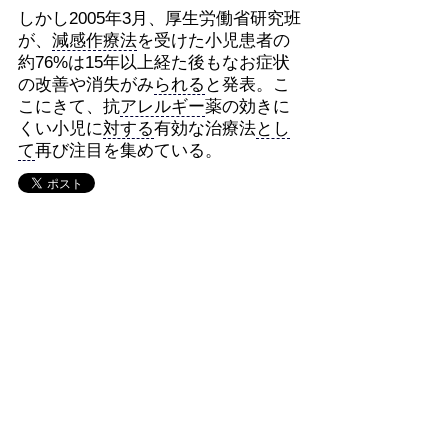
しかし2005年3月、厚生労働省研究班
が、
減感作療法
を受けた小児患者の
約76%は15年以上経た後もなお症状
の改善や消失がみ
られる
と発表。こ
こにきて、抗
アレルギー
薬の効きに
くい小児に
対する
有効な治療法
とし
て
再び注目を集めている。