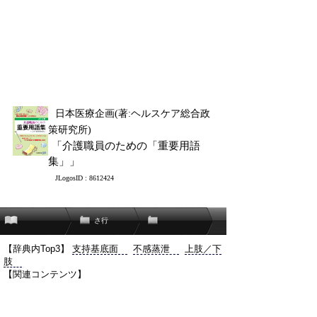
日本医療企画(著:ヘルスケア総合政
策研究所)
「介護職員のための「重要用語
集」」
JLogosID : 8612424
さ行
【辞典内Top3】
支持基底面
不感蒸泄
上肢／下
肢
【関連コンテンツ】