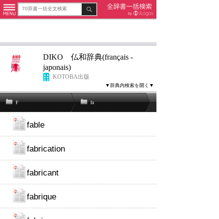
DIKO 仏和辞典(français -
japonais)
KOTOBA出版
▼辞典内検索を開く▼
F
fa
fable
fabrication
fabricant
fabrique