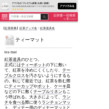
【
紅茶辞典
】
紅茶グッズ名
>
紅茶道具名
ティーマット
tea mat
紅
茶道具
のひとつ。
正式には
ティーポット
の下に敷い
て、紅茶を冷めにくくしたり、
テー
ブルクロス
を汚さないようにするも
の。転じて最近では、紅茶を飲む際
に
ティーカップ
や
ポット
、
ケーキ
皿
などの下に敷く
テーブル
リネン
もこ
う呼ばれる。大きさによって、
ラン
チ
を
食べる
際に使う
ランチョン
マッ
ト
、
ディナー
用の
ディナー
マット
と