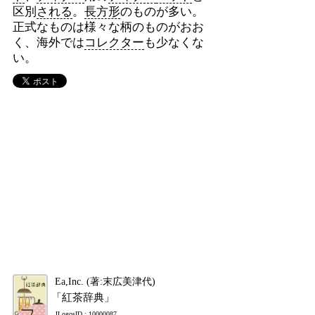
区別
される
。
長方形
のものが多い。
正式なものは様々な柄のものがおお
く、海外では
コレクター
も少なくな
い。
Ea,Inc. (著:末広美津代)
「紅茶辞典」
JLogosID : 10000087