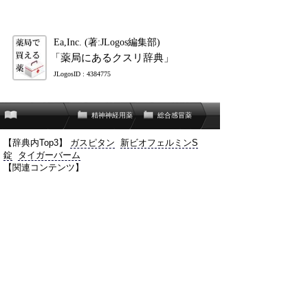
Ea,Inc. (著:JLogos編集部)
「薬局にあるクスリ辞典」
JLogosID : 4384775
精神神経用薬
総合感冒薬
【辞典内Top3】
ガスピタン
新ビオフェルミンS
錠
タイガーバーム
【関連コンテンツ】