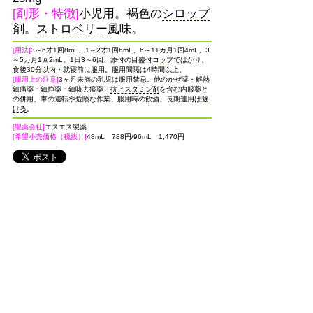
[剤形・特徴]
小児用。褐色の
シロップ
剤。
ストロベリー
風味。
[用法]
3～6才1回8mL、1～2才1回6mL、6～11カ月1回4mL、3
～5カ月1回2mL。1日3～6回、添付の目盛付
コップ
ではかり、
食後30分以内・就寝前に服用。服用間隔は4時間以上。
[服用上の注意]
3ヶ月未満の乳児は服用禁忌。他のかぜ薬・解熱
鎮痛薬・鎮静薬・鎮咳去痰薬・
抗ヒスタミン剤
を含む内服薬と
の併用、車の運転や危険な作業、服用時の飲酒、長期連用は
避
ける
。
[製薬会社]
エスエス製薬
[希望小売価格（税抜）]
48mL 788円/96mL 1,470円