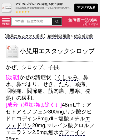
【
薬局にあるクスリ辞典
】
精神神経用薬
>
総合感冒薬
小児用エスタックシロップ
かぜ、シロップ、子供、
[効能]
かぜの諸症状（
くしゃみ
、鼻
水、鼻づまり、せき、たん、頭痛、
咽喉痛、関節痛、筋肉痛、悪寒、発
熱）の緩和。
[成分（添加物は除く）]
48ｍL中：ア
セトアミノフェン300mg,リン酸ジヒ
ドロコデイン8mg,dl－塩酸メチル
エ
フェドリン
20mg,マレイン酸クロルフ
ェニラミン2.5mg,無水
カフェイン
25mg