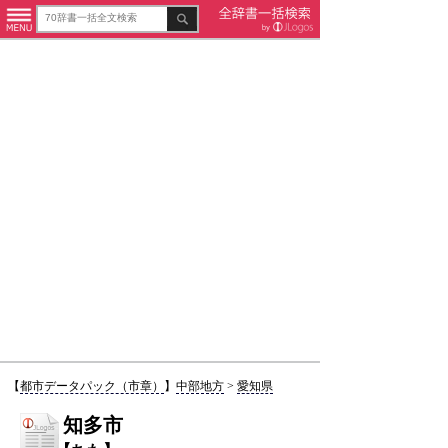
【
都市データパック（市章）
】
中部地方
>
愛知県
知多市