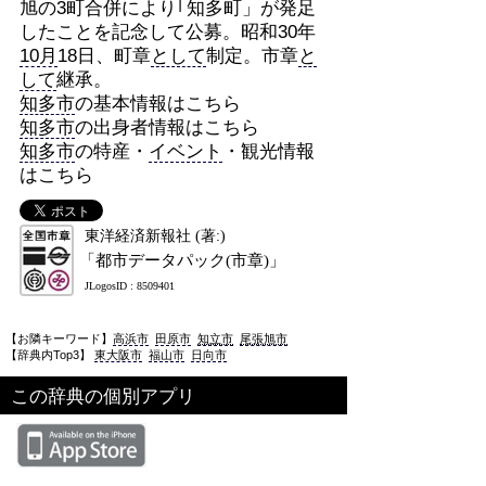
旭の3町合併により｢知多町」が発足
したことを記念して公募。昭和30年
10月
18日、町章
として
制定。市章
と
して
継承。
知多市
の基本情報はこちら
知多市
の出身者情報はこちら
知多市
の特産・
イベント
・観光情報
はこちら
東洋経済新報社 (著:)
「都市データパック(市章)」
JLogosID : 8509401
【お隣キーワード】
高浜市
田原市
知立市
尾張旭市
【辞典内Top3】
東大阪市
福山市
日向市
この辞典の個別アプリ