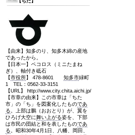
【ちた】
【由来】知多のり、知多木綿の産地
であったから。
【日本一】ペコロス（ミニたまね
ぎ）、軸付き砥石
【
市役所
】 478-8601
知多市
緑町
1 TEL：0562-33-3151
【URL】 http://www.city.chita.aichi.jp/
【市章の由来】この市章は「ちた
市」の「ち」を図案化したもの
であ
る
。上部は鵬（おおとり）が、翼を
ひろげ大空に
舞い上がる
姿を、下部
は市民の団結と和を表したもの
であ
る
。昭和30年4月1日、八幡、岡田、