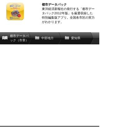
都市データパック
東洋経済新報社の発行する「都市デー
タパック2012年版」を厳選収録した
特別編集版アプリ。全国各市区の実力
がわかります。
都市データパ
中部地方
愛知県
ック（市章）
関連辞書