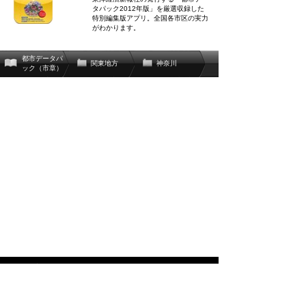
タパック2012年版」を厳選収録した
特別編集版アプリ。全国各市区の実力
がわかります。
都市データパ
関東地方
神奈川
ック（市章）
関連辞書