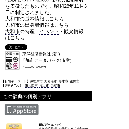
を表徴したものです。昭和28年11月3
日に制定されました。
大和市
の基本情報はこちら
大和市
の出身者情報はこちら
大和市
の特産・
イベント
・観光情報
はこちら
東洋経済新報社 (著:)
「都市データパック(市章)」
JLogosID : 8509277
【お隣キーワード】
伊勢原市
海老名市
厚木市
秦野市
【辞典内Top3】
東大阪市
福山市
弥富市
この辞典の個別アプリ
都市データパック
東洋経済新報社の発行する「都市デー