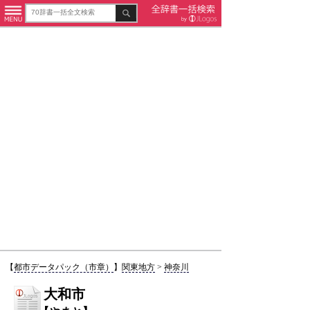
【
都市データパック（市章）
】
関東地方
>
神奈川
大和市