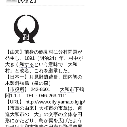
【やまと】
【由来】前身の鶴見村に分村問題が
発生し、1891（明治24）年、村中が
大きく
和する
という意味で「大和
村」と改名、これを継承した。
【日本一】月見野遺跡群、国内初の
木製斜張橋（泉の森）
【
市役所
】 242-8601
大和市
下鶴
間1-1-1 TEL：046-263-1111
【URL】 http://www.city.yamato.lg.jp/
【市章の由来】
大和市
の市章は、躍
進
大和市
の「大」の文字の全体を円
形にかたどり、鳥が翼を広げたよう
な形は
大和市
将来の円満な飛躍発展