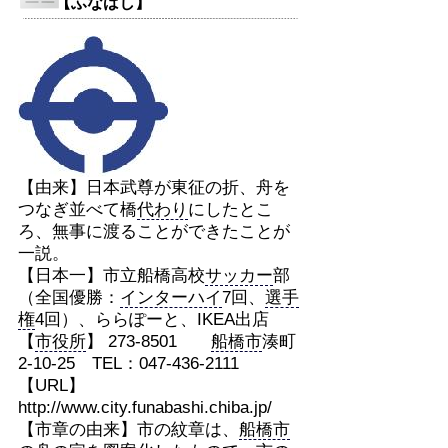
【ふなばし】
【由来】日本武尊が東征の折、舟を
つなぎ並べて橋
代わり
にしたとこ
ろ、無事に渡ることができたことが
一説。
【日本一】市立船橋高校
サッカー
部
（全国優勝：
インターハイ
7回、
選手
権
4回）、ららぽーと、IKEA出店
【
市役所
】 273-8501
船橋市
湊町
2-10-25 TEL：047-436-2111
【URL】
http://www.city.funabashi.chiba.jp/
【市章の由来】市の紋章は、
船橋市