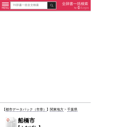
【
都市データパック（市章）
】
関東地方
>
千葉県
船橋市