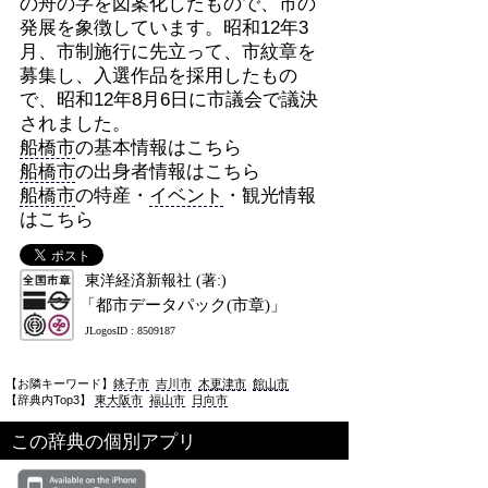
の舟の字を図案化したもので、市の
発展を象徴しています。昭和12年3
月、市制施行に先立って、市紋章を
募集し、入選作品を採用したもの
で、昭和12年8月6日に市議会で議決
されました。
船橋市
の基本情報はこちら
船橋市
の出身者情報はこちら
船橋市
の特産・
イベント
・観光情報
はこちら
東洋経済新報社 (著:)
「都市データパック(市章)」
JLogosID : 8509187
【お隣キーワード】
銚子市
吉川市
木更津市
館山市
【辞典内Top3】
東大阪市
福山市
日向市
この辞典の個別アプリ