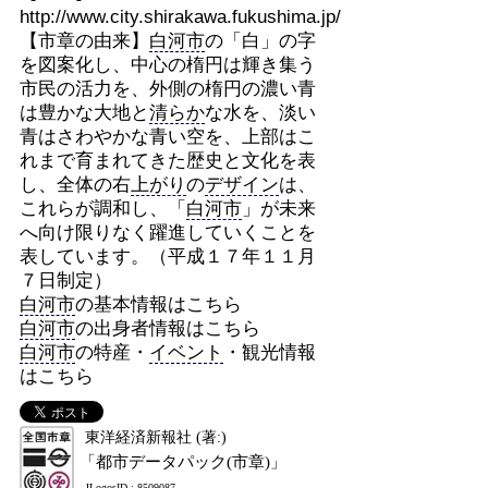
http://www.city.shirakawa.fukushima.jp/
【市章の由来】
白河市
の「白」の字
を図案化し、中心の楕円は輝き集う
市民の活力を、外側の楕円の濃い青
は豊かな大地と
清らか
な水を、淡い
青はさわやかな青い空を、上部はこ
れまで育まれてきた歴史と文化を表
し、全体の右
上がり
の
デザイン
は、
これらが調和し、「
白河市
」が未来
へ向け限りなく躍進していくことを
表しています。（平成１７年１１月
７日制定）
白河市
の基本情報はこちら
白河市
の出身者情報はこちら
白河市
の特産・
イベント
・観光情報
はこちら
東洋経済新報社 (著:)
「都市データパック(市章)」
JLogosID : 8509087