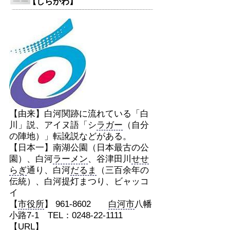
【しらかわ】
【由来】白河関跡に流れている「白
川」説、アイヌ語「シ
ラガー
（自分
の陣地）」転訛説などがある。
【日本一】南湖公園（日本最古の公
園）、白河
ラーメン
、谷津田川
せせ
らぎ
通り、白河
だるま
（三百余年の
伝統）、白河提灯まつり、ビャッコ
イ
【
市役所
】 961-8602
白河市
八幡
小路7-1 TEL：0248-22-1111
【URL】