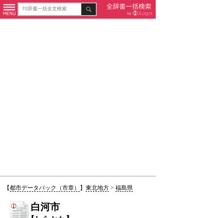
【
都市データパック（市章）
】
東北地方
>
福島県
白河市