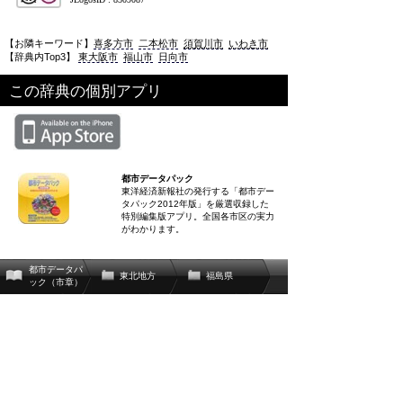
【お隣キーワード】
喜多方市
二本松市
須賀川市
いわき市
【辞典内Top3】
東大阪市
福山市
日向市
この辞典の個別アプリ
都市データパック
東洋経済新報社の発行する「都市デー
タパック2012年版」を厳選収録した
特別編集版アプリ。全国各市区の実力
がわかります。
都市データパ
東北地方
福島県
ック（市章）