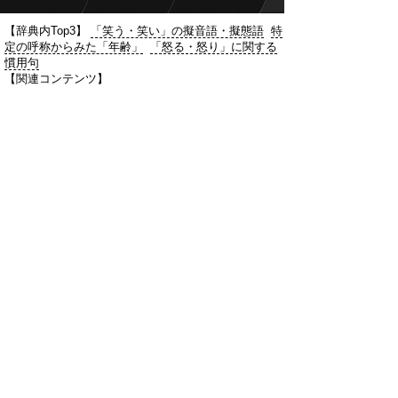
【辞典内Top3】
「笑う・笑い」の擬音語・擬態語
特
定の呼称からみた「年齢」
「怒る・怒り」に関する
慣用句
【関連コンテンツ】