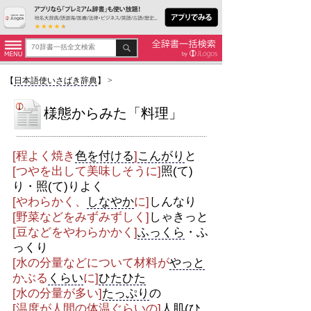
【
日本語使いさばき辞典
】
>
様態からみた「料理」
[程よく焼き
色を付ける
]
こんがり
と
[つやを出して美味しそうに]
照(て)
り・照(て)りよく
[やわらかく、
しなやか
に]
しんなり
[野菜などをみずみずしく]
しゃきっと
[豆などをやわらかかく]
ふっくら
・ふ
っくり
[水の分量などについて材料が
やっと
かぶる
くらい
に]
ひたひた
[水の分量が多い]
たっぷり
の
[温度が人間の体温ぐらいの]
人肌(ひ