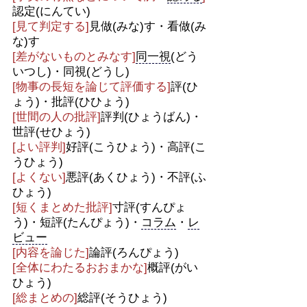
認定(にんてい)
[見て判定する]
見做(みな)す・看做(み
な)す
[差がないものとみなす]
同一視
(どう
いつし)・同視(どうし)
[物事の長短を論じて評価する]
評(ひ
ょう)・批評(ひひょう)
[世間の人の批評]
評判(ひょうばん)・
世評(せひょう)
[よい評判]
好評(こうひょう)・高評(こ
うひょう)
[よくない]
悪評(あくひょう)・不評(ふ
ひょう)
[短くまとめた批評]
寸評(すんぴょ
う)・短評(たんぴょう)・
コラム
・
レ
ビュー
[内容を論じた]
論評(ろんぴょう)
[全体にわたるおおまかな]
概評(がい
ひょう)
[総まとめの]
総評(そうひょう)