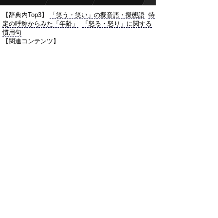
【辞典内Top3】
「笑う・笑い」の擬音語・擬態語
特
定の呼称からみた「年齢」
「怒る・怒り」に関する
慣用句
【関連コンテンツ】