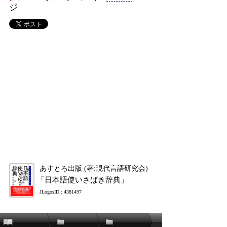
ジ
あすとろ出版 (著:現代言語研究会)
「日本語使いさばき辞典」
JLogosID : 4381497