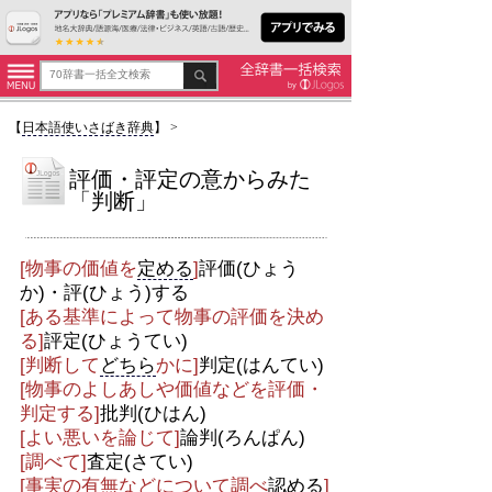
【
日本語使いさばき辞典
】
>
評価・評定の意からみた
「判断」
[物事の価値を
定める
]
評価(ひょう
か)・評(ひょう)する
[ある基準によって物事の評価を決め
る]
評定(ひょうてい)
[判断して
どちら
かに]
判定(はんてい)
[物事のよしあしや価値などを評価・
判定する]
批判(ひはん)
[よい悪いを論じて]
論判(ろんぱん)
[調べて]
査定(さてい)
[事実の有無などについて調べ
認める
]