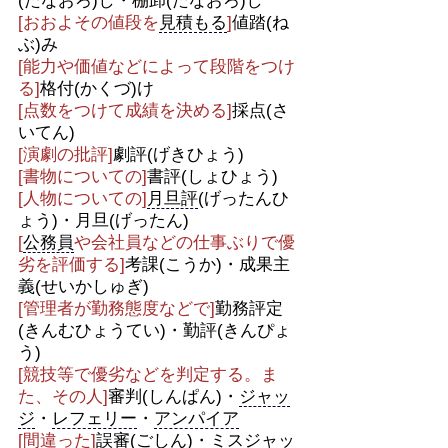
(たなおろ)し・棚卸(たなおろ)し
[おおよその値段を
見積もる
]
値踏(ね
ぶ)み
[能力や価値などによって段階をつけ
る]
格付(かくづ)け
[点数をつけて成績を決める]
採点(さ
いてん)
[演劇の批評]
劇評(げきひょう)
[書物についての]
書評(しょひょう)
[人物についての]
月旦評
(げったんひ
ょう)・月旦(げったん)
[
公務員
や会社員などの仕事ぶりで優
劣を評価する]
考課(こうか)・成果主
義(せいかしゅぎ)
[管理者が勤務態度などで]
勤務評定
(きんむひょうてい)・勤評(きんぴょ
う)
[競技等で優劣などを判定する。ま
た、その人]
審判(しんぱん)・
ジャッ
ジ
・
レフェリー
・
アンパイア
[間違った]
誤審(ごしん)・
ミスジ
ャッ