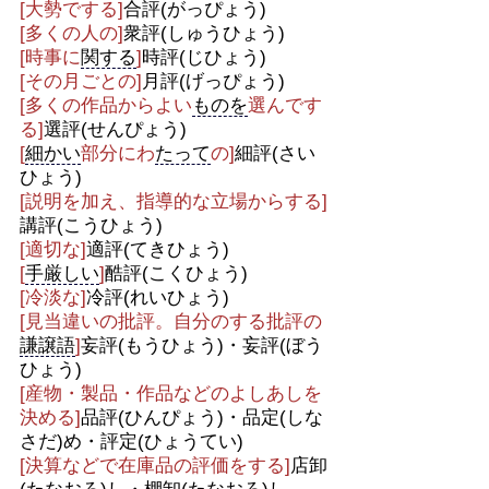
[大勢でする]
合評(がっぴょう)
[多くの人の]
衆評(しゅうひょう)
[時事に
関する
]
時評(じひょう)
[その月ごとの]
月評(げっぴょう)
[多くの作品からよい
ものを
選んです
る]
選評(せんぴょう)
[
細かい
部分にわ
たって
の]
細評(さい
ひょう)
[説明を加え、指導的な立場からする]
講評(こうひょう)
[適切な]
適評(てきひょう)
[
手厳しい
]
酷評(こくひょう)
[冷淡な]
冷評(れいひょう)
[見当違いの批評。自分のする批評の
謙譲語
]
妄評(もうひょう)・妄評(ぼう
ひょう)
[産物・製品・作品などのよしあしを
決める]
品評(ひんぴょう)・品定(しな
さだ)め・評定(ひょうてい)
[決算などで在庫品の評価をする]
店卸