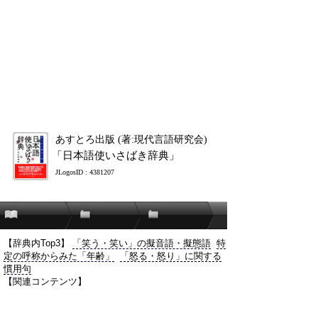
あすとろ出版 (著:現代言語研究会)
「日本語使いさばき辞典」
JLogosID : 4381207
【辞典内Top3】
「笑う・笑い」の擬音語・擬態語
特
定の呼称からみた「年齢」
「怒る・怒り」に関する
慣用句
【関連コンテンツ】