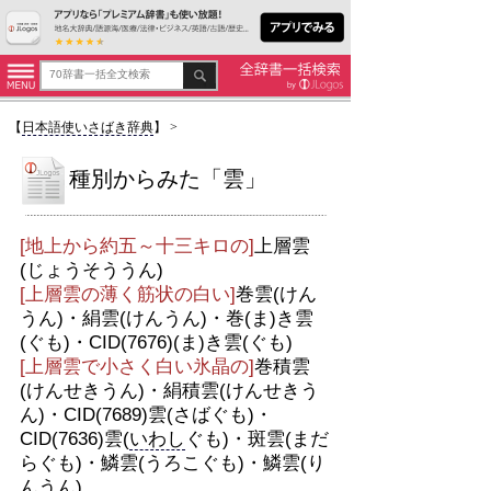
【
日本語使いさばき辞典
】
>
種別からみた「雲」
[地上から約五～十三キロの]
上層雲
(じょうそううん)
[上層雲の薄く筋状の白い]
巻雲(けん
うん)・絹雲(けんうん)・巻(ま)き雲
(ぐも)・CID(7676)(ま)き雲(ぐも)
[上層雲で小さく白い氷晶の]
巻積雲
(けんせきうん)・絹積雲(けんせきう
ん)・CID(7689)雲(さばぐも)・
CID(7636)雲(
いわし
ぐも)・斑雲(まだ
らぐも)・鱗雲(うろこぐも)・鱗雲(り
んうん)