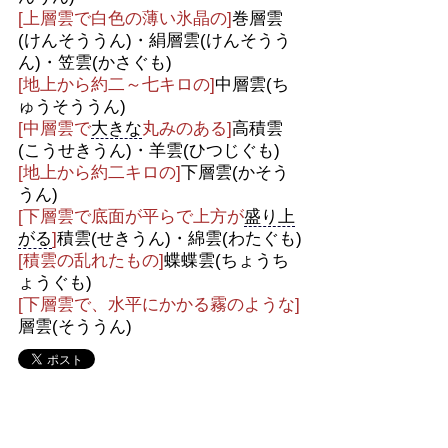
[上層雲で白色の薄い氷晶の]
巻層雲
(けんそううん)・絹層雲(けんそうう
ん)・笠雲(かさぐも)
[地上から約二～七キロの]
中層雲(ち
ゅうそううん)
[中層雲で
大きな
丸みのある]
高積雲
(こうせきうん)・羊雲(ひつじぐも)
[地上から約二キロの]
下層雲(かそう
うん)
[下層雲で底面が平らで上方が
盛り上
がる
]
積雲(せきうん)・綿雲(わたぐも)
[積雲の乱れたもの]
蝶蝶雲(ちょうち
ょうぐも)
[下層雲で、水平にかかる霧のような]
層雲(そううん)