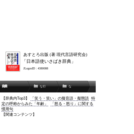
あすとろ出版 (著:現代言語研究会)
「日本語使いさばき辞典」
JLogosID : 4380088
な行
な
【辞典内Top3】
「笑う・笑い」の擬音語・擬態語
特
定の呼称からみた「年齢」
「怒る・怒り」に関する
慣用句
【関連コンテンツ】