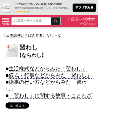
【
日本語使いさばき辞典
】
な行
>
な
習わし
【ならわし】
■
生活様式などからみた「習わし」
■
儀式・行事などからみた「習わし」
■
物事の行い方などからみた「習わ
し」
■
「習わし」に関する故事・ことわざ