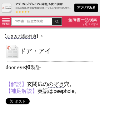
【
カタカナ語の辞典
】
>
ドア・アイ
door eye和製語
【解説】
玄関扉の
のぞき
穴。
【補足解説】
英語はpeephole。