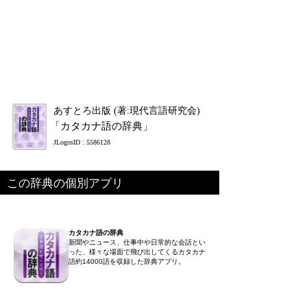
あすとろ出版 (著:現代言語研究会)
「カタカナ語の辞典」
JLogosID : 5586128
この辞典の個別アプリ
カタカナ語の辞典
新聞やニュース、仕事中や日常的な会話とい
った、様々な場面で飛び出してくるカタカナ
語約14000語を収録した辞典アプリ。