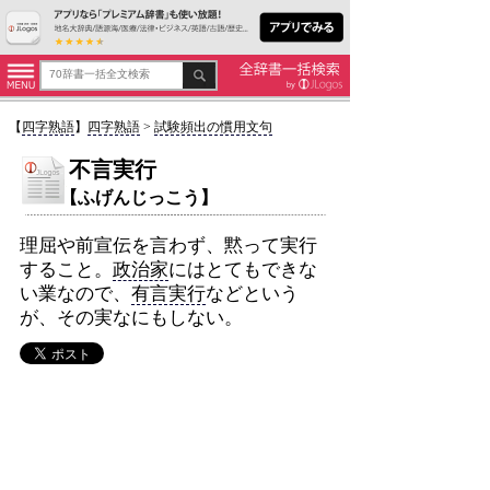
【
四字熟語
】
四字熟語
>
試験頻出の慣用文句
不言実行
【ふげんじっこう】
理屈や前宣伝を言わず、黙って実行
すること。
政治家
にはとてもできな
い業なので、
有言実行
などという
が、その実なにもしない。