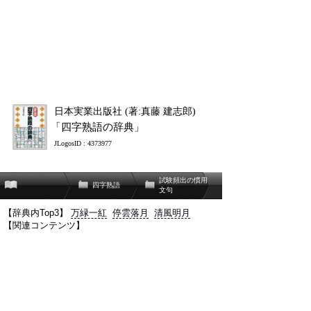
日本実業出版社 (著:真藤 建志郎)
「四字熟語の辞典」
JLogosID : 4373977
試験頻出の慣用
四字熟語
文句
【辞典内Top3】
万緑一紅
停雲落月
清風明月
【関連コンテンツ】