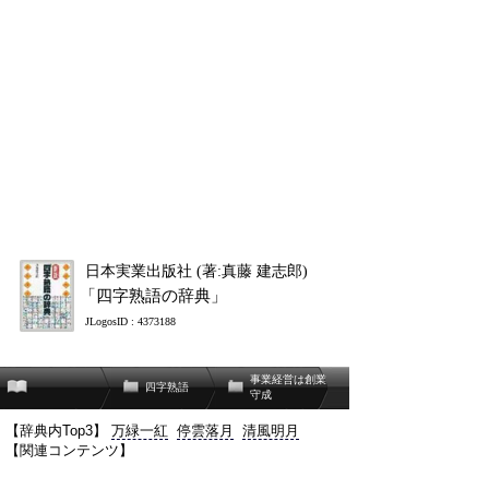
日本実業出版社 (著:真藤 建志郎)
「四字熟語の辞典」
JLogosID : 4373188
事業経営は創業
四字熟語
守成
【辞典内Top3】
万緑一紅
停雲落月
清風明月
【関連コンテンツ】