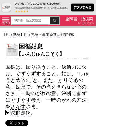
【
四字熟語
】
四字熟語
>
事業経営は創業守成
因循姑息
【いんじゅんこそく】
因循は、因り循うこと。決断力に欠
け、
ぐずぐず
すること。姑は、”しゅ
うとめ”のこと、また、かりそめの
意。姑息で、その煮えきらない心の
さま、一時のがれの意。決断できず
に
ぐずぐず
考え、一時のがれの方法
を
さがす
さま。
速戦即決
。