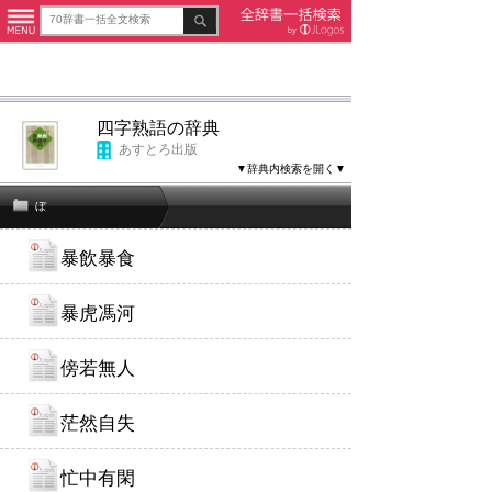
四字熟語の辞典
あすとろ出版
▼辞典内検索を開く▼
ぼ
暴飲暴食
暴虎馮河
傍若無人
茫然自失
忙中有閑