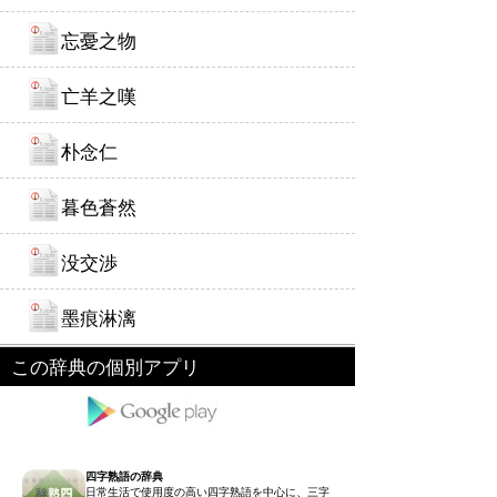
忘憂之物
亡羊之嘆
朴念仁
暮色蒼然
没交渉
墨痕淋漓
この辞典の個別アプリ
四字熟語の辞典
日常生活で使用度の高い四字熟語を中心に、三字