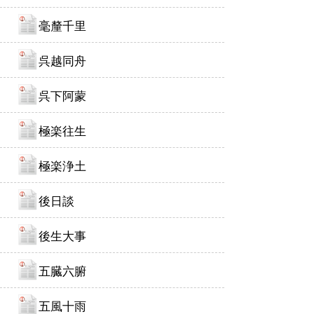
毫釐千里
呉越同舟
呉下阿蒙
極楽往生
極楽浄土
後日談
後生大事
五臓六腑
五風十雨