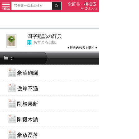
四字熟語の辞典
あすとろ出版
▼辞典内検索を開く▼
ご
豪華絢爛
傲岸不遜
剛毅果断
剛毅木訥
豪放磊落