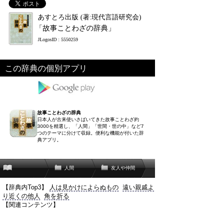
あすとろ出版 (著:現代言語研究会)
「故事ことわざの辞典」
JLogosID : 5550259
この辞典の個別アプリ
故事ことわざの辞典
日本人が古来使いさばいてきた故事ことわざ約
3000を精選し、「人間」「世間・世の中」など7
つのテーマに分けて収録。便利な機能が付いた辞
典アプリ。
人間
友人や仲間
【辞典内Top3】
人は見かけによらぬもの
遠い親戚よ
り近くの他人
角を折る
【関連コンテンツ】