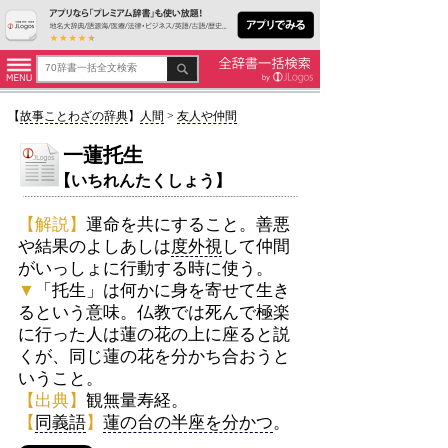
【
故事ことわざの辞典
】
人間
>
友人や仲間
一蓮托生
【いちれんたくしょう】
【解説】
運命を共にすること。善悪
や結果のよしあしは
度外視
して仲間
がいっしょに行動する時に使う。
▼
「托生」は何かに身を寄せて生き
るという意味。仏教では死んで極楽
に行った人は蓮の花の上に座ると説
くが、同じ蓮の花を分かち合おうと
いうこと。
【出典】
観無量寿経。
【
同義語
】
蓮の台の半座を分かつ
。