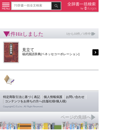
1件Hitしました
1から10件／1件中
見立て
福武国語辞典[ベネッセコーポレーション]
特定商取引法に基づく表記
個人情報保護
お問い合わせ
コンテンツをお持ちの方へ(出版社様/個人様)
Copyright(C) Ea.Inc. All Right Reserved.
ページの先頭へ