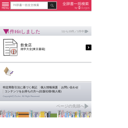
1件Hitしました
1から10件／1件中
飲食店
雑学大全[東京書籍]
特定商取引法に基づく表記
個人情報保護
お問い合わせ
コンテンツをお持ちの方へ(出版社様/個人様)
Copyright(C) Ea.Inc. All Right Reserved.
ページの先頭へ