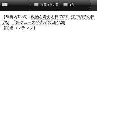
今日は何の日
4月
【辞典内Top3】
政治を考える日[7/27]
江戸切子の日
[7/5]
「缶ジュース発売記念日[4/28]
【関連コンテンツ】