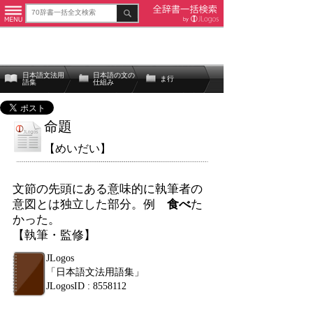
日本語文法用
日本語の文の
ま行
語集
仕組み
命題
【めいだい】
文節の先頭にある意味的に執筆者の
意図とは独立した部分。例
食べ
た
かった。
【執筆・監修】
JLogos
「日本語文法用語集」
JLogosID : 8558112