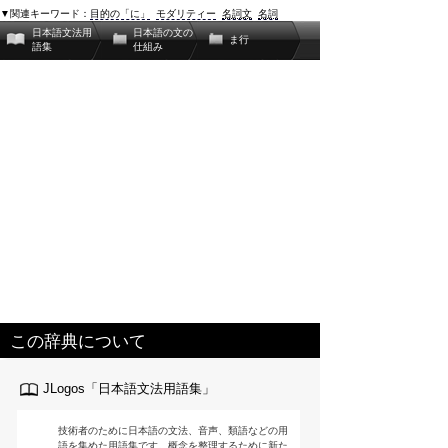
▼関連キーワード：
目的の「に」
モダリティー
名詞文
名詞
日本語文法用
日本語の文の
ま行
語集
仕組み
この辞典について
JLogos「日本語文法用語集」
技術者のために日本語の文法、音声、類語などの用
語を集めた用語集です。概念を整理するために新た