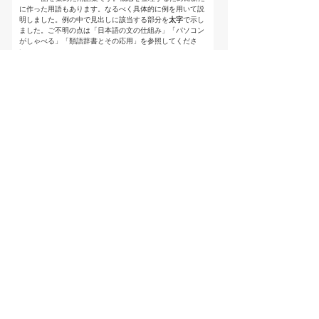
に作った用語もあります。なるべく具体的に例を用いて説
明しました。例の中で見出しに該当する部分を
太字
で示し
ました。ご不明の点は「日本語の文の仕組み」「パソコン
がしゃべる」「類語辞書とその応用」を参照してくださ
い。
【著者・監修】
国分芳宏 [
link
]
【Profile】
日本語ワープロの元祖
「松」を開発しました
【出版実績】
日本語の文の仕組み
2014/11
【登録日】
2014/11
【最終更新日】
監修・著者
→外部リンク
特定商取引法に基づく表記
個人情報保護
お問い合わせ
コンテンツをお持ちの方へ(出版社様/個人様)
Copyright(C) Ea.Inc. All Right Reserved.
ページの先頭へ