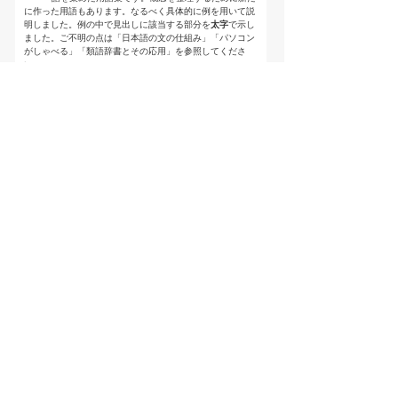
に作った用語もあります。なるべく具体的に例を用いて説
明しました。例の中で見出しに該当する部分を
太字
で示し
ました。ご不明の点は「日本語の文の仕組み」「パソコン
がしゃべる」「類語辞書とその応用」を参照してくださ
い。
【著者・監修】
国分芳宏 [
link
]
【Profile】
日本語ワープロの元祖
「松」を開発しました
【出版実績】
日本語の文の仕組み
2014/11
【登録日】
2014/11
【最終更新日】
監修・著者
→外部リンク
特定商取引法に基づく表記
個人情報保護
お問い合わせ
コンテンツをお持ちの方へ(出版社様/個人様)
Copyright(C) Ea.Inc. All Right Reserved.
ページの先頭へ