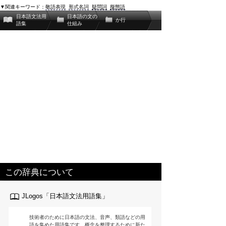
▼関連キーワード：
敬語表現
形式名詞
疑問詞
擬態語
日本語文法用
日本語の文の
か行
語集
仕組み
この辞典について
JLogos「日本語文法用語集」
技術者のために日本語の文法、音声、類語などの用
語を集めた用語集です。概念を整理するために新た