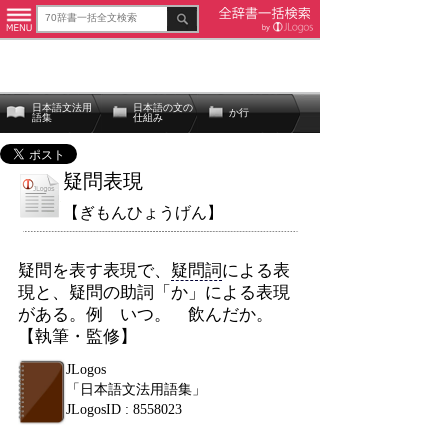
日本語文法用
日本語の文の
か行
語集
仕組み
疑問表現
【ぎもんひょうげん】
疑問を表す表現で、
疑問詞
による表
現と、疑問の助詞「か」による表現
がある。例 いつ。 飲んだか。
【執筆・監修】
JLogos
「日本語文法用語集」
JLogosID : 8558023