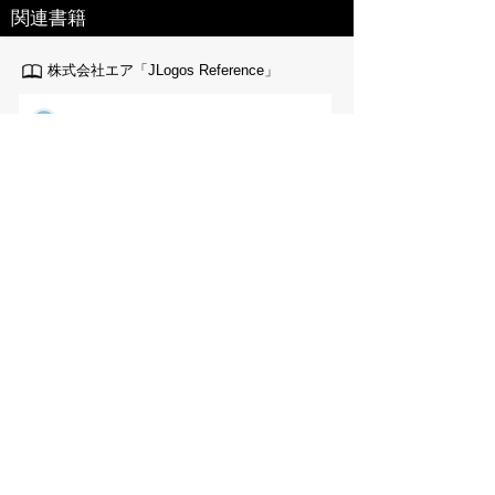
関連書籍
株式会社エア「JLogos Reference」
JLogosPREMIUM(100冊100万円分以上
の辞書・辞典使い放題/広告表示無し)は
各キャリア公式サイトから
NTTdocomo「ｄメニュー」
auポータル「メニューリスト」
Softbank「メニューリスト」
特定商取引法に基づく表記
個人情報保護
お問い合わせ
コンテンツをお持ちの方へ(出版社様/個人様)
Copyright(C) Ea.Inc. All Right Reserved.