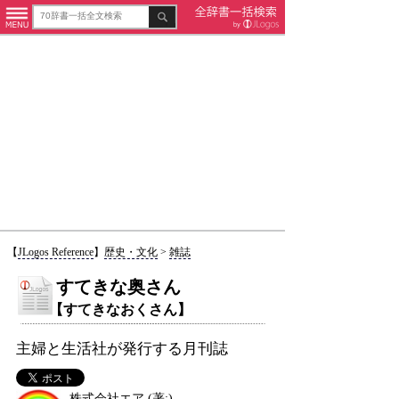
【
JLogos Reference
】
歴史・文化
>
雑誌
すてきな奥さん
【すてきなおくさん】
主婦と生活社が発行する月刊誌
株式会社エア (著:)