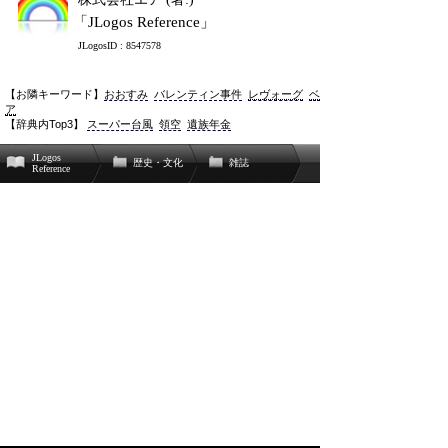
「JLogos Reference」
JLogosID : 8547578
【お隣キーワード】
おおすみ
バレンティン事件
レヴォーグ
ベ
ア
【辞典内Top3】
スーパー台風
領空
遺族年金
JLogos
歴史・文化
雑誌
Reference