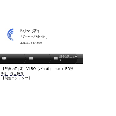
Ea,Inc. (著:)
「CuratedMedia」
JLogosID : 8542450
新着企業ニュー
ス
【辞典内Top3】
VI-BO［バイボ］
hue（LED照
明）
竹田恒泰
【関連コンテンツ】