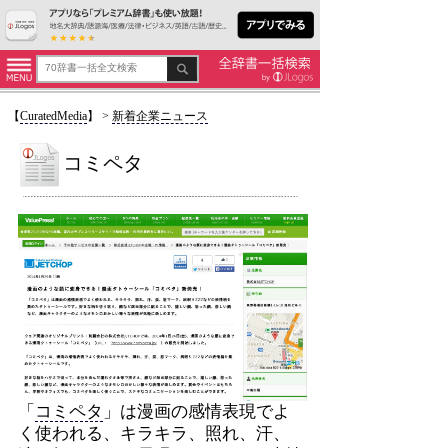
【
CuratedMedia
】
>
新着企業ニュース
コミペタ
「
コミペタ
」は漫画の感情表現でよ
く使われる、キラキラ、照れ、汗、