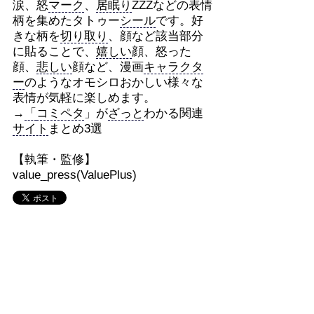
涙、怒
マーク
、
居眠り
ZZZなどの表情
柄を集めたタトゥー
シール
です。好
きな柄を
切り取り
、顔など該当部分
に貼ることで、
嬉しい
顔、怒った
顔、
悲しい
顔など、漫画
キャラクタ
ー
のようなオモシロおかしい様々な
表情が気軽に楽しめます。
→
「
コミペタ
」が
ざっと
わかる関連
サイト
まとめ3選
【執筆・監修】
value_press(ValuePlus)