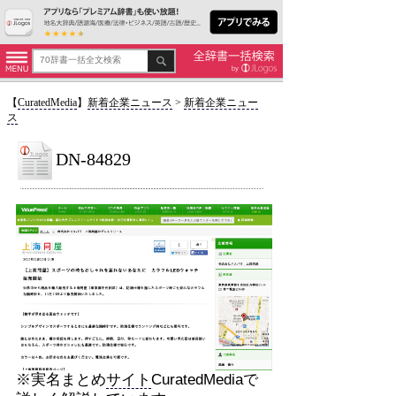
【
CuratedMedia
】
新着企業ニュース
>
新着企業ニュー
ス
DN-84829
※実名まとめ
サイト
CuratedMediaで