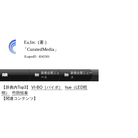
Ea,Inc. (著:)
「CuratedMedia」
JLogosID : 8542301
新着企業ニュ
新着企業ニュー
ース
ス
【辞典内Top3】
VI-BO［バイボ］
hue（LED照
明）
竹田恒泰
【関連コンテンツ】