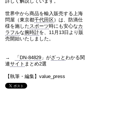
詳しく解説しています。
世界中から商品を輸入販売する上海
問屋（東京都
千代田区
）は、防滴仕
様を施した
スポーツ
時にも安心な
カ
ラフル
な
腕時計
を、11月13日より販
売開始いたしました。
→
「
DN-84829
」が
ざっと
わかる関
連
サイト
まとめ2選
【執筆・編集】value_press