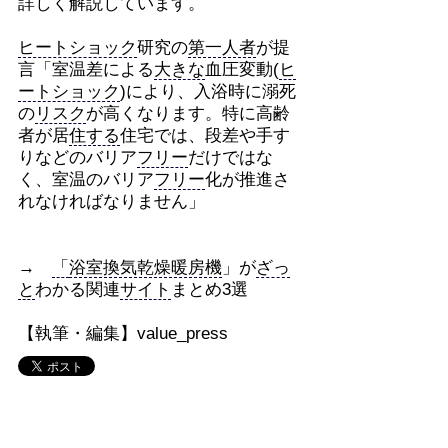
詳しく解説しています。
ヒートショック
研究の
第一人者
が提
言「室温差による
大きな
血圧変動(
ヒ
ートショック
)により、入浴時に溺死
の
リスク
が高くなります。特に高齢
者が居
住する
住宅では、段差や手す
りなどのバリア
フリー
だけではな
く、室温のバリア
フリー
化が推進さ
れなければなりません」
→
「
浴室換気乾燥暖房機
」が
ざっ
と
わかる関連
サイト
まとめ3選
【執筆・編集】value_press