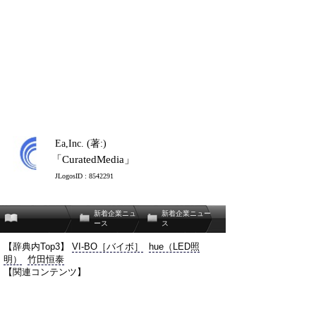
Ea,Inc. (著:)
「CuratedMedia」
JLogosID : 8542291
新着企業ニュ
新着企業ニュー
ース
ス
【辞典内Top3】
VI-BO［バイボ］
hue（LED照
明）
竹田恒泰
【関連コンテンツ】