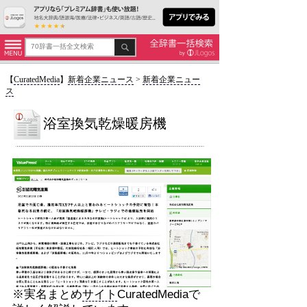
【
CuratedMedia
】
新着企業ニュース
>
新着企業ニュー
ス
浴室換気乾燥暖房機
※実名まとめ
サイト
CuratedMediaで