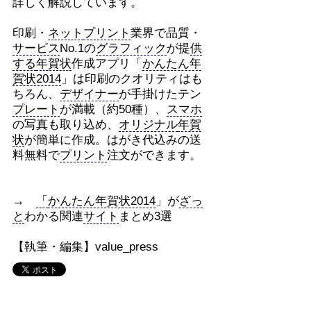
詳しく解説しています。
印刷・
ネット
プリント
業界で品質・
サービス
No.1の
グラフィック
が提
供
する
年賀状
作成アプリ「
かんたん年
賀状2014
」は印刷のクオリティはも
ちろん、
デザイナー
が手掛けたテン
プレート
が満載（約50種）、
スマホ
の写真も取り込め、
オリジナル
年賀
状
が簡単に作成。はがき代込みの送
料無料で
プリント
注文ができます。
→
「
かんたん年賀状2014
」が
ざっ
と
わかる関連
サイト
まとめ3選
【執筆・編集】value_press