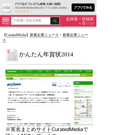
【
CuratedMedia
】
新着企業ニュース
>
新着企業ニュー
ス
かんたん年賀状2014
※実名まとめ
サイト
CuratedMediaで