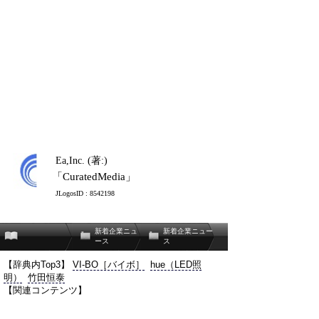
Ea,Inc. (著:)
「CuratedMedia」
JLogosID : 8542198
新着企業ニュ
新着企業ニュー
ース
ス
【辞典内Top3】
VI-BO［バイボ］
hue（LED照
明）
竹田恒泰
【関連コンテンツ】