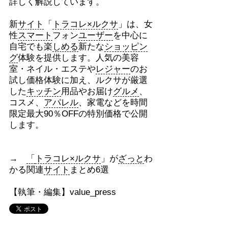
詳しく解説しています。
新
サイト
「
トラコレ×ルクサ
」は、女
性
スマート
フォン
ユーザー
を中心に
自宅でも楽
しめる
新たな
ショッピン
グ
体験を提供します。人気の美容
室・ネイル・エステや
レジャー
のお
試し価格体験に加え、ルクサが厳選
した
キッチン
用品やお届け
グルメ
、
コスメ、
アパレル
、家電などを時間
限定最大90％OFFの特別価格で公開
します。
→
「
トラコレ×ルクサ
」が
ざっと
わ
かる関連
サイト
まとめ6選
【執筆・編集】value_press