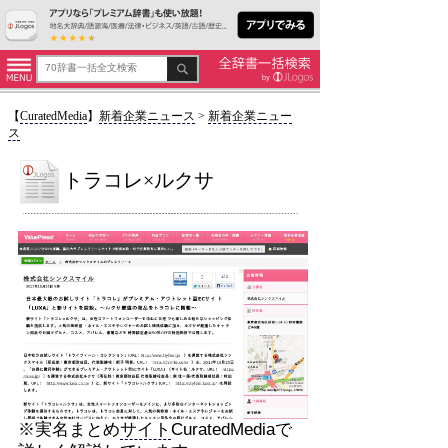
【
CuratedMedia
】
新着企業ニュース
>
新着企業ニュー
ス
トラコレ×ルクサ
※実名まとめ
サイト
CuratedMediaで