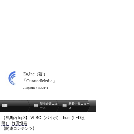
Ea,Inc. (著:)
「CuratedMedia」
JLogosID : 8542141
新着企業ニュ
新着企業ニュー
ース
ス
【辞典内Top3】
VI-BO［バイボ］
hue（LED照
明）
竹田恒泰
【関連コンテンツ】