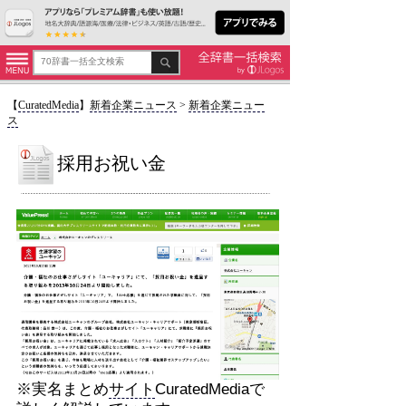
【
CuratedMedia
】
新着企業ニュース
>
新着企業ニュー
ス
採用お祝い金
※実名まとめ
サイト
CuratedMediaで