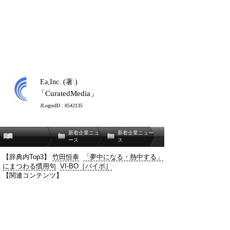
Ea,Inc. (著:)
「CuratedMedia」
JLogosID : 8542135
新着企業ニュ
新着企業ニュー
ース
ス
【辞典内Top3】
竹田恒泰
「夢中になる・熱中する」
にまつわる慣用句
VI-BO［バイボ］
【関連コンテンツ】