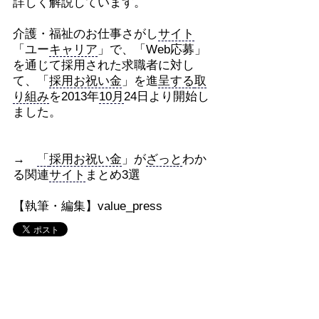
詳しく解説しています。
介護・福祉のお仕事さがし
サイト
「ユー
キャリア
」で、「Web応募」
を通じて採用された求職者に対し
て、「
採用お祝い金
」を進
呈する
取
り組み
を2013年
10月
24日より開始し
ました。
→
「
採用お祝い金
」が
ざっと
わか
る関連
サイト
まとめ3選
【執筆・編集】value_press