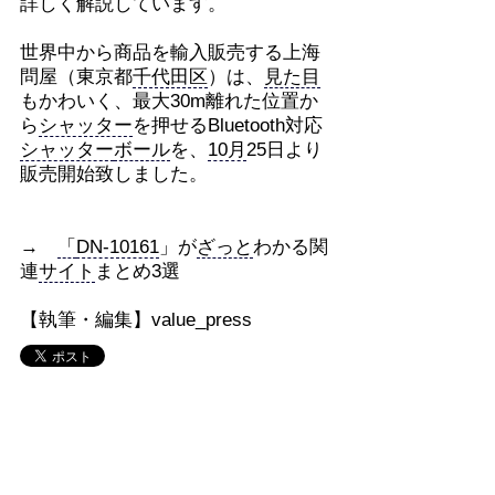
詳しく解説しています。
世界中から商品を輸入販売する上海
問屋（東京都
千代田区
）は、
見た目
もかわいく、最大30m離れた位置か
ら
シャッター
を押せるBluetooth対応
シャッター
ボール
を、
10月
25日より
販売開始致しました。
→
「
DN-10161
」が
ざっと
わかる関
連
サイト
まとめ3選
【執筆・編集】value_press