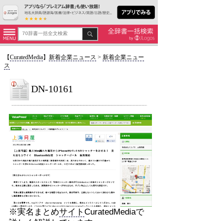
【
CuratedMedia
】
新着企業ニュース
>
新着企業ニュー
ス
DN-10161
※実名まとめ
サイト
CuratedMediaで