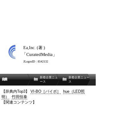
Ea,Inc. (著:)
「CuratedMedia」
JLogosID : 8542132
新着企業ニュ
新着企業ニュー
ース
ス
【辞典内Top3】
VI-BO［バイボ］
hue（LED照
明）
竹田恒泰
【関連コンテンツ】