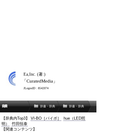
Ea,Inc. (著:)
「CuratedMedia」
JLogosID : 8542074
辞書・辞典
辞書・辞典
【辞典内Top3】
VI-BO［バイボ］
hue（LED照
明）
竹田恒泰
【関連コンテンツ】