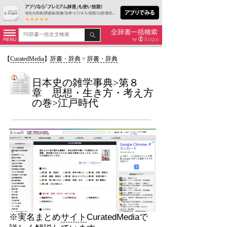
【
CuratedMedia
】
辞書・辞典
>
辞書・辞典
日本史の雑学事典>第８
章 思想・生き方・考え方
の巻>江戸時代
※実名まとめ
サイト
CuratedMediaで