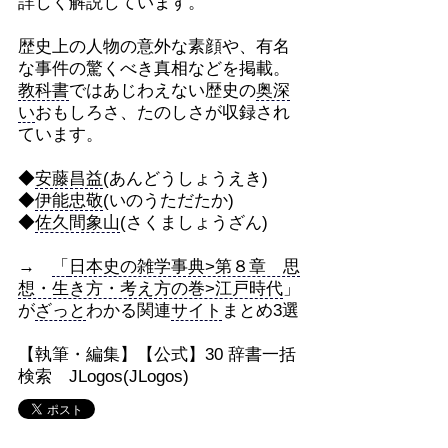
詳しく解説しています。
歴史上の人物の意外な素顔や、有名
な事件の驚くべき真相などを掲載。
教科書
ではあじわえない歴史の
奥深
い
おもしろさ、たのしさが収録され
ています。
◆
安藤昌益
(あんどうしょうえき)
◆
伊能忠敬
(いのうただたか)
◆
佐久間象山
(さくましょうざん)
→
「
日本史の雑学事典>第８章 思
想・生き方・考え方の巻>江戸時代
」
が
ざっと
わかる関連
サイト
まとめ3選
【執筆・編集】【公式】30 辞書一括
検索 JLogos(JLogos)