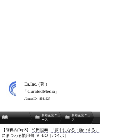
Ea,Inc. (著:)
「CuratedMedia」
JLogosID : 8541627
新着企業ニュ
新着企業ニュー
ース
ス
【辞典内Top3】
竹田恒泰
「夢中になる・熱中する」
にまつわる慣用句
VI-BO［バイボ］