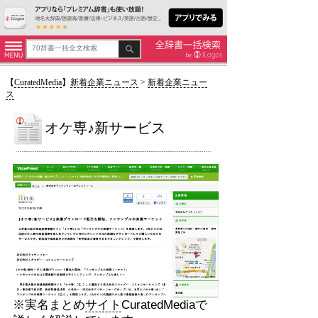
【
CuratedMedia
】
新着企業ニュース
>
新着企業ニュー
ス
オケ専♪新サービス
※実名まとめ
サイト
CuratedMediaで