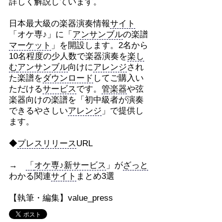
詳しく解説しています。
日本最大級の楽器演奏情報
サイト
「オケ専♪」に「
アンサンブル
の楽譜
マーケット
」を開設します。2名から
10名程度の少人数で楽器演奏を
楽し
む
アンサンブル
向けに
アレンジ
され
た楽譜を
ダウンロード
してご購入い
ただける
サービス
です。
管楽器
や弦
楽器向けの楽譜を「初中級者が演奏
できるやさしい
アレンジ
」で提供し
ます。
◆
プレス
リリース
URL
→
「
オケ専♪新サービス
」が
ざっと
わかる関連
サイト
まとめ3選
【執筆・編集】value_press