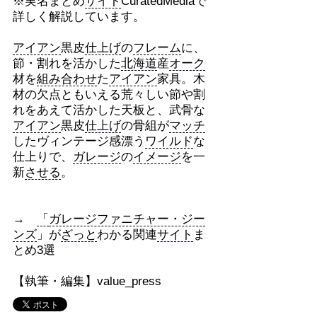
※実名まとめ
サイト
CuratedMediaで
詳しく解説しています。
アイアン
黒皮
仕上げ
の
フレーム
に、
節・割れを活かした
北海道
産
オーク
材を
組み合わせ
た
アイアン
家具。木
材の欠点ともいえる荒々しい節や割
れをあえて活かした天板と、武骨な
アイアン
黒皮
仕上げ
の骨組が
マッチ
したヴィンテージ感漂う
ワイルド
な
仕上りで、
ガレージ
の
イメージ
を一
新
させる
。
→
「
ガレージファニチャー・ジー
ンズ
」が
ざっと
わかる関連
サイト
ま
とめ3選
【執筆・編集】value_press