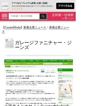
【
CuratedMedia
】
新着企業ニュース
>
新着企業ニュー
ス
ガレージファニチャー・ジ
ーンズ