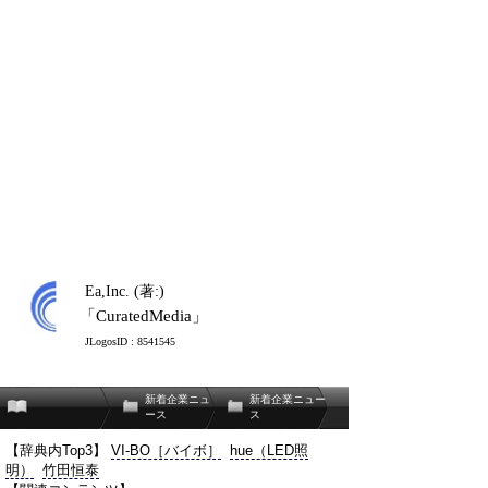
Ea,Inc. (著:)
「CuratedMedia」
JLogosID : 8541545
新着企業ニュ
新着企業ニュー
ース
ス
【辞典内Top3】
VI-BO［バイボ］
hue（LED照
明）
竹田恒泰