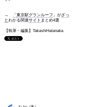
→
「
東京駅グランルーフ
」が
ざっ
と
わかる関連
サイト
まとめ4選
【執筆・編集】TakashiHatanaka
Ea,Inc. (著:)