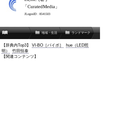
「CuratedMedia」
JLogosID : 8541503
地域・生活
ランドマーク
【辞典内Top3】
VI-BO［バイボ］
hue（LED照
明）
竹田恒泰
【関連コンテンツ】