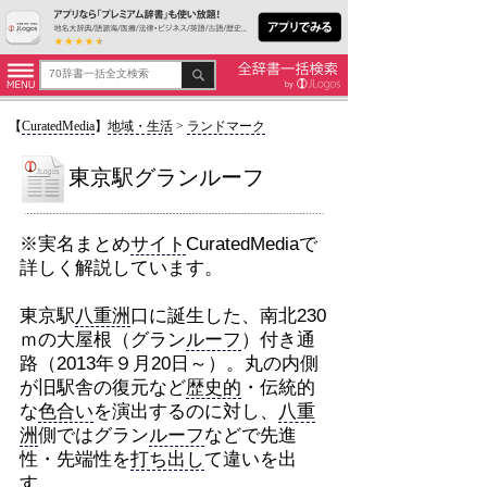
【
CuratedMedia
】
地域・生活
>
ランドマーク
東京駅グランルーフ
※実名まとめ
サイト
CuratedMediaで
詳しく解説しています。
東京駅
八重洲
口に誕生した、南北230
ｍの大屋根（グラン
ルーフ
）付き通
路（2013年９月20日～）。丸の内側
が旧駅舎の復元など
歴史的
・伝統的
な
色合い
を演出するのに対し、
八重
洲
側ではグラン
ルーフ
などで先進
性・先端性を
打ち出し
て違いを出
す。