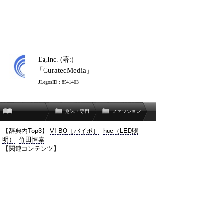
Ea,Inc. (著:)
「CuratedMedia」
JLogosID : 8541403
趣味・専門
ファッション
【辞典内Top3】
VI-BO［バイボ］
hue（LED照
明）
竹田恒泰
【関連コンテンツ】