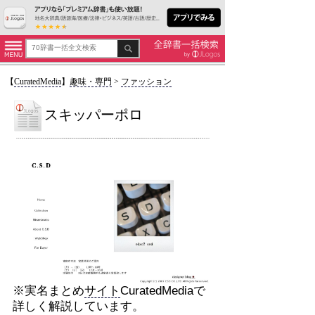
【
CuratedMedia
】
趣味・専門
>
ファッション
スキッパーポロ
※実名まとめ
サイト
CuratedMediaで
詳しく解説しています。