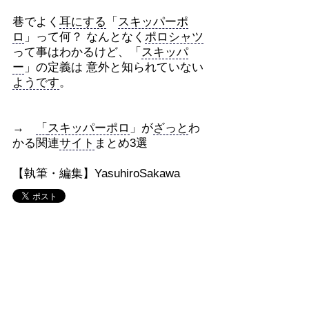
巷でよく
耳にする
「
スキッパーポ
ロ
」って何？ なんとなく
ポロシャツ
って事はわかるけど、「
スキッパ
ー
」の定義は 意外と知られていない
ようです
。
→
「
スキッパーポロ
」が
ざっと
わ
かる関連
サイト
まとめ3選
【執筆・編集】YasuhiroSakawa