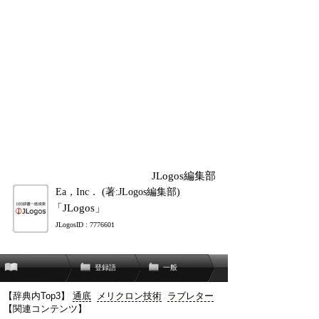
JLogos編集部
Ea，Inc． (著:JLogos編集部)
「JLogos」
JLogosID : 7776601
登録語
一般
【辞典内Top3】
通底
メリクロン技術
ラブレター
【関連コンテンツ】