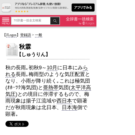
【
JLogos
】
登録語
>
一般
秋霖
【しゅうりん】
秋の長雨｡初秋9～
10月
に日本にみ
ら
れる
長雨｡梅雨型のような気圧配置と
なり、小雨が降り続く｡これは極気団
(ｵﾎｰﾂｸ海気団)と
亜熱帯
気団(
太平洋
高
気圧
)との境目に停滞するもので、梅
雨現象は揚子江流域や
西日本
で顕著
だが秋雨現象は北日本、
日本海
側で
顕著｡